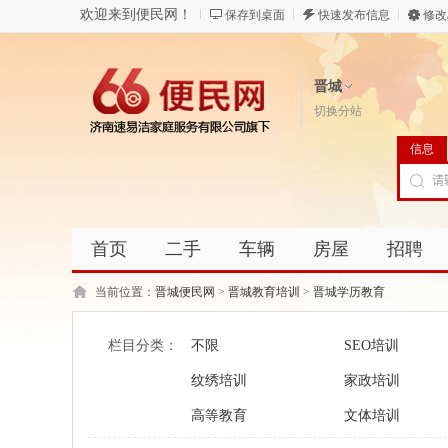
欢迎来到便民网！
保存到桌面
快速发布信息
修改
晋城
切换分站
信息
首页
二手
车辆
房屋
招聘
当前位置：
晋城便民网
>
晋城教育培训
>
晋城学历教育
栏目分类：
不限
SEO培训
纹绣培训
家政培训
高等教育
文体培训