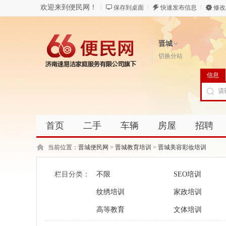
欢迎来到便民网！
保存到桌面
快速发布信息
修改
晋城
切换分站
信息
首页
二手
车辆
房屋
招聘
当前位置：
晋城便民网
>
晋城教育培训
>
晋城美容彩妆培训
栏目分类：
不限
SEO培训
纹绣培训
家政培训
高等教育
文体培训