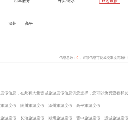
租车服务
外卖/送水
旅游度假
川
泽州
高平
信息总数：
0
，置顶信息可使成交率提高5倍
游度假信息，在此有大量晋城旅游度假信息供您选择，您可以免费查看和
城旅游度假
陵川旅游度假
泽州旅游度假
高平旅游度假
泉旅游度假
长治旅游度假
朔州旅游度假
晋中旅游度假
运城旅游度