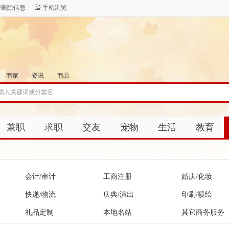
/删除信息
手机浏览
商家
资讯
商品
兼职
求职
交友
宠物
生活
教育
会计/审计
工商注册
婚庆/化妆
快递/物流
庆典/演出
印刷/喷绘
礼品定制
本地名站
其它商务服务