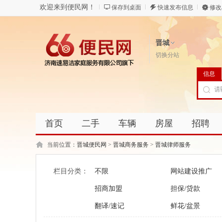
欢迎来到便民网！
保存到桌面
快速发布信息
修改
晋城
切换分站
信息
首页
二手
车辆
房屋
招聘
当前位置：
晋城便民网
>
晋城商务服务
>
晋城律师服务
栏目分类：
不限
网站建设推广
招商加盟
担保/贷款
翻译/速记
鲜花/盆景