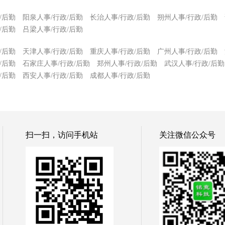
/后勤
阳泉人事/行政/后勤
长治人事/行政/后勤
朔州人事/行政/后勤
/后勤
吕梁人事/行政/后勤
/后勤
天津人事/行政/后勤
重庆人事/行政/后勤
广州人事/行政/后勤
/后勤
石家庄人事/行政/后勤
郑州人事/行政/后勤
武汉人事/行政/后勤
/后勤
西安人事/行政/后勤
成都人事/行政/后勤
扫一扫，访问手机站
关注微信公众号