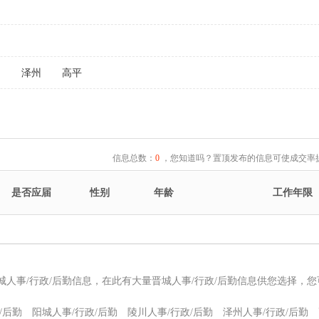
川
泽州
高平
信息总数：
0
，您知道吗？置顶发布的信息可使成交率提
是否应届
性别
年龄
工作年限
城人事/行政/后勤信息，在此有大量晋城人事/行政/后勤信息供您选择，
/后勤
阳城人事/行政/后勤
陵川人事/行政/后勤
泽州人事/行政/后勤